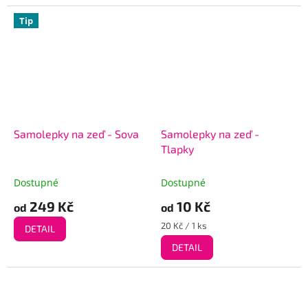
5
Tip
hvězdiček.
Samolepky na zeď - Sova
Samolepky na zeď -
Tlapky
Dostupné
Dostupné
249 Kč
10 Kč
od
od
Měrná
20 Kč / 1 ks
DETAIL
cena:
DETAIL