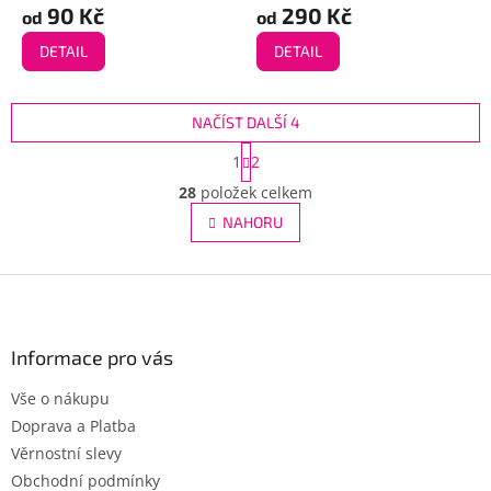
90 Kč
290 Kč
od
od
DETAIL
DETAIL
NAČÍST DALŠÍ 4
S
1
2
t
O
r
28
položek celkem
v
á
l
NAHORU
n
á
k
d
o
v
Z
a
á
c
á
n
í
p
í
p
a
Informace pro vás
r
t
v
Vše o nákupu
í
k
Doprava a Platba
y
v
Věrnostní slevy
ý
Obchodní podmínky