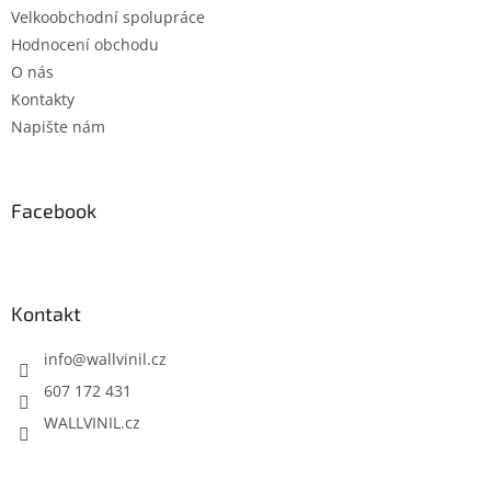
p
Velkoobchodní spolupráce
i
s
Hodnocení obchodu
u
O nás
Kontakty
Napište nám
Facebook
Kontakt
info
@
wallvinil.cz
607 172 431
WALLVINIL.cz