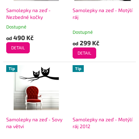
o
k
d
t
Samolepky na zeď -
Samolepky na zeď - Motýlí
u
ů
Nezbedné kočky
ráj
k
Dostupné
Průměrné
t
Dostupné
hodnocení
490 Kč
ů
od
produktu
299 Kč
od
je
DETAIL
5,0
DETAIL
z
5
Tip
Tip
hvězdiček.
Samolepky na zeď - Sovy
Samolepky na zeď - Motýlí
na větvi
ráj 2012