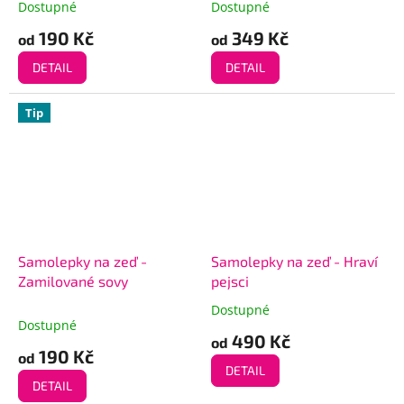
Dostupné
Dostupné
190 Kč
349 Kč
od
od
DETAIL
DETAIL
Tip
Samolepky na zeď -
Samolepky na zeď - Hraví
Zamilované sovy
pejsci
Dostupné
Průměrné
Dostupné
hodnocení
490 Kč
od
produktu
190 Kč
od
je
DETAIL
5,0
DETAIL
z