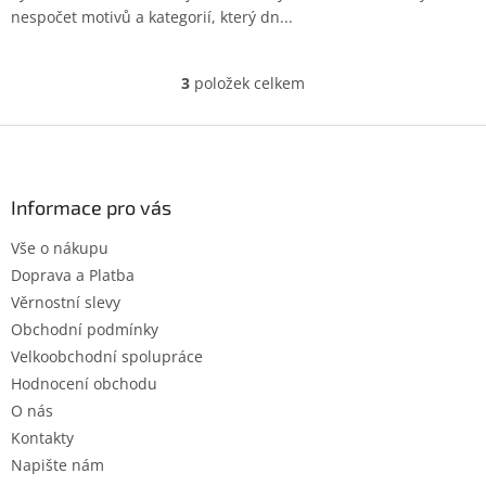
nespočet motivů a kategorií, který dn...
3
položek celkem
O
v
l
Z
á
á
d
p
a
a
Informace pro vás
c
t
í
Vše o nákupu
í
p
Doprava a Platba
r
v
Věrnostní slevy
k
Obchodní podmínky
y
Velkoobchodní spolupráce
v
ý
Hodnocení obchodu
p
O nás
i
Kontakty
s
u
Napište nám