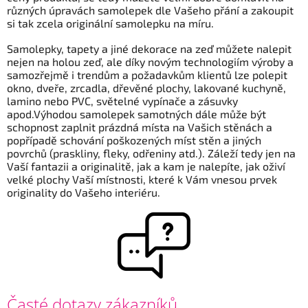
různých úpravách samolepek dle Vašeho přání a zakoupit
si tak zcela originální samolepku na míru.
Samolepky, tapety a jiné dekorace na zeď můžete nalepit
nejen na holou zeď, ale díky novým technologiím výroby a
samozřejmě i trendům a požadavkům klientů lze polepit
okno, dveře, zrcadla, dřevěné plochy, lakované kuchyně,
lamino nebo PVC, světelné vypínače a zásuvky
apod.Výhodou samolepek samotných dále může být
schopnost zaplnit prázdná místa na Vašich stěnách a
popřípadě schování poškozených míst stěn a jiných
povrchů (praskliny, fleky, odřeniny atd.). Záleží tedy jen na
Vaší fantazii a originalitě, jak a kam je nalepíte, jak oživí
velké plochy Vaší místnosti, které k Vám vnesou prvek
originality do Vašeho interiéru.
V
ý
p
i
s
č
Časté dotazy zákazníků