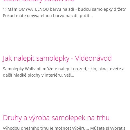
l
á
1) Mám OMYVATELNOU barvu na zdi - budou samolepky držet?
n
Pokud máte omyvatelnou barvu na zdi, počít...
k
ů
Jak nalepit samolepky - Videonávod
Samolepky Wallvinil můžete nalepit na zeď, sklo, okna, dveře a
další hladké plochy v interiéru. Veš...
Druhy a výroba samolepek na trhu
Výhodou dnešního trhu je možnost výběru... Můžete si vybrat z