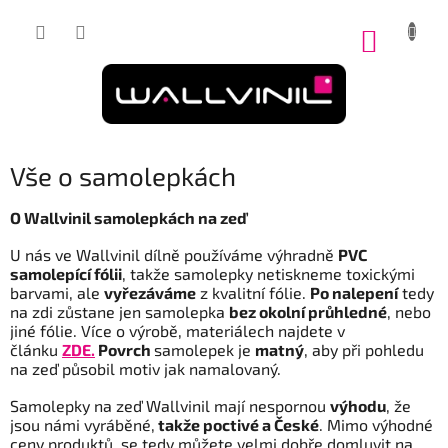
Přejít
na
NÁKUP
obsah
KOŠÍK
Vše o samolepkách
O Wallvinil samolepkách na zeď
U nás ve Wallvinil dílně používáme výhradně
PVC
samolepící fólii
, takže samolepky netiskneme toxickými
barvami, ale
vyřezáváme
z kvalitní fólie.
Po nalepení
tedy
na zdi zůstane jen samolepka
bez okolní průhledné
, nebo
jiné fólie. Více o výrobě, materiálech najdete v
článku
ZDE.
Povrch
samol
epek je
matný
, aby při pohledu
na zeď působil motiv jak namalovaný.
Samolepky na zeď Wallvinil mají nespornou
výhodu
, že
jsou námi vyráběné,
takže poctivé a České
. Mimo výhodné
ceny produktů, se tedy můžete velmi dobře domluvit na