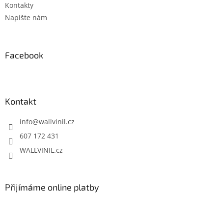
Kontakty
s
u
Napište nám
Facebook
Kontakt
info
@
wallvinil.cz
607 172 431
WALLVINIL.cz
Přijímáme online platby