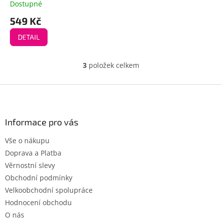
Dostupné
549 Kč
DETAIL
3
položek celkem
O
v
l
Z
á
á
d
p
a
a
Informace pro vás
c
t
í
Vše o nákupu
í
p
Doprava a Platba
r
v
Věrnostní slevy
k
Obchodní podmínky
y
Velkoobchodní spolupráce
v
ý
Hodnocení obchodu
p
O nás
i