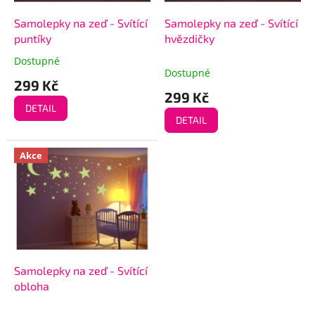
o
k
d
t
Samolepky na zeď - Svítící
Samolepky na zeď - Svítící
u
ů
puntíky
hvězdičky
k
Dostupné
Průměrné
t
Dostupné
hodnocení
299 Kč
ů
produktu
299 Kč
je
DETAIL
5,0
DETAIL
z
5
Akce
hvězdiček.
Samolepky na zeď - Svítící
obloha