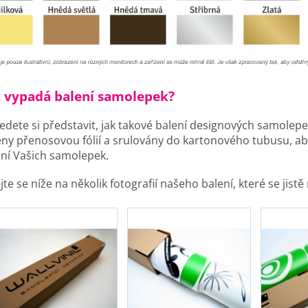
ak vypadá balení samolepek?
dete si představit, jak takové balení designových samolep
ny přenosovou fólií a srulovány do kartonového tubusu, ab
ní Vašich samolepek.
jte se níže na několik fotografií našeho balení, které se ji