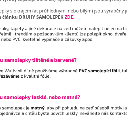
pky s okrajem (ať průhledným, nebo bílým) jsou vyráběny
 článku DRUHY SAMOLEPEK
ZDE.
pky, tapety a jiné dekorace na zeď můžete nalepit nejen na h
ejmě i trendům a požadavkům klientů lze polepit okno, dveře,
 nebo PVC, světelné vypínače a zásuvky apod.
ou samolepky tištěné a barvené?
ve Wallvinil dílně používáme výhradně
PVC samolepící fólii
, t
řezáváme
z kvalitní fólie.
ou samolepky lesklé, nebo matné?
h
samolepek je
matný
, aby při pohledu na zeď působil motiv 
objednávce a chtěli byste povrch lesklý, neváhejte nás kontak