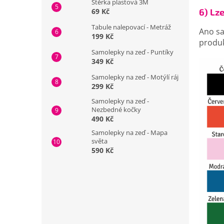
Stěrka plastová 3M
6) Lze
69 Kč
Tabule nalepovací - Metráž
Ano s
199 Kč
produk
Samolepky na zeď - Puntíky
349 Kč
Samolepky na zeď - Motýlí ráj
299 Kč
Samolepky na zeď -
Nezbedné kočky
490 Kč
Samolepky na zeď - Mapa
světa
590 Kč