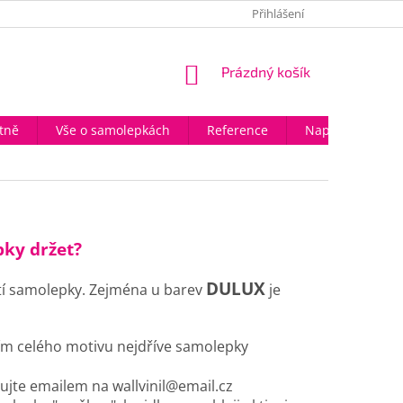
OBCHODNÍ PODMÍNKY
VELKOOBCHODNÍ SPOLUPRÁCE
Přihlášení
HOD
NÁKUPNÍ
Prázdný košík
KOŠÍK
tně
Vše o samolepkách
Reference
Napište nám
ky držet?
DULUX
stí samolepky. Zejména u barev
je
ím celého motivu nejdříve samolepky
ujte emailem na wallvinil@email.cz