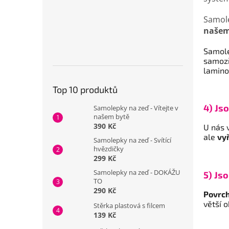
Samole
našem
Samole
samozř
lamino
Top 10 produktů
4) Js
Samolepky na zeď - Vítejte v
našem bytě
390 Kč
U nás 
ale
vy
Samolepky na zeď - Svítící
hvězdičky
299 Kč
Samolepky na zeď - DOKÁŽU
5) Js
TO
290 Kč
Povrc
větší 
Stěrka plastová s filcem
139 Kč