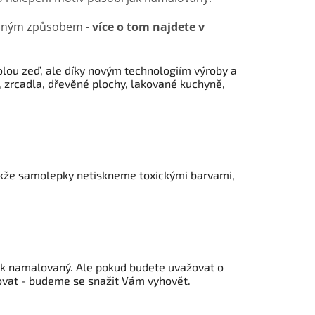
 jiným způsobem -
více o tom najdete v
olou zeď, ale díky novým technologiím výroby a
 zrcadla, dřevěné plochy, lakované kuchyně,
akže samolepky netiskneme toxickými barvami,
jak namalovaný. Ale pokud budete uvažovat o
tovat - budeme se snažit Vám vyhovět.