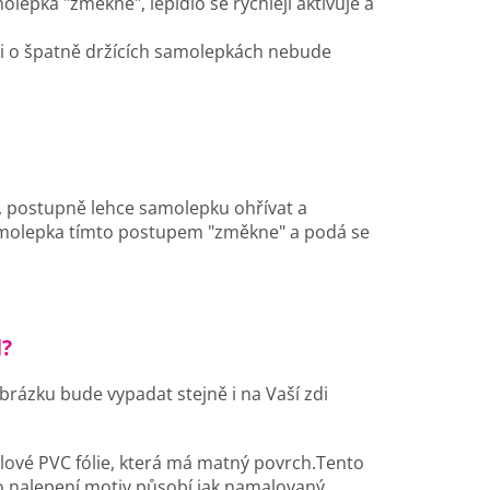
olepka "změkne", lepidlo se rychleji aktivuje a
i o špatně držících samolepkách nebude
sy, postupně lehce samolepku ohřívat a
Samolepka tímto postupem "změkne" a podá se
d?
brázku bude vypadat stejně i na Vaší zdi
lové PVC fólie, která má matný povrch.Tento
o nalepení motiv působí jak namalovaný.