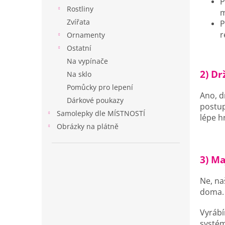
P
n
Rostliny
m
e
Zvířata
P
l
r
Ornamenty
Ostatní
Na vypínače
2) Dr
Na sklo
Pomůcky pro lepení
Ano, d
Dárkové poukazy
postup
Samolepky dle MÍSTNOSTÍ
lépe h
Obrázky na plátně
3) Ma
Ne, na
doma.
Vyrábí
systém