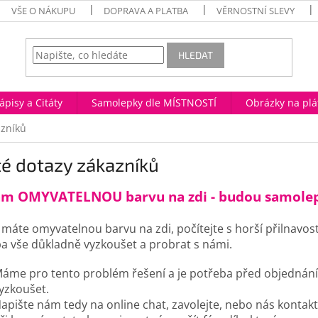
VŠE O NÁKUPU
DOPRAVA A PLATBA
VĚRNOSTNÍ SLEVY
HLEDAT
ápisy a Citáty
Samolepky dle MÍSTNOSTÍ
Obrázky na plá
azníků
é dotazy zákazníků
ám OMYVATELNOU barvu na zdi - budou samolep
máte omyvatelnou barvu na zdi, počítejte s horší přilnavo
a vše důkladně vyzkoušet a probrat s námi.
áme pro tento problém řešení a je potřeba před objednán
yzkoušet.
apište nám tedy na online chat, zavolejte, nebo nás kontakt