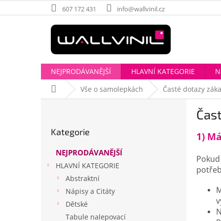
Přejít
607 172 431
info@wallvinil.cz
na
obsah
NEJPRODÁVANĚJŠÍ
HLAVNÍ KATEGORIE
N
Domů
Vše o samolepkách
Časté dotazy zák
P
Čast
o
Přeskočit
s
Kategorie
kategorie
1) M
t
r
NEJPRODÁVANĚJŠÍ
a
Pokud 
HLAVNÍ KATEGORIE
n
potřeb
Abstraktní
n
M
í
Nápisy a Citáty
v
p
Dětské
N
a
Tabule nalepovací