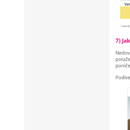
7
) J
Nedove
potaže
poniče
Podíve