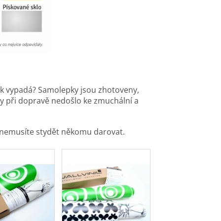
ek vypadá? Samolepky jsou zhotoveny,
y při dopravě nedošlo ke zmuchální a
stě nemusíte stydět někomu darovat.