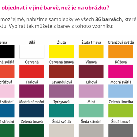
 objednat i v jiné barvě, než je na obrázku?
amozřejmě, nabízíme samolepky ve všech
36 barvách
, kter
tu. Vybírat tak můžete z barev z tohoto vzorníku: