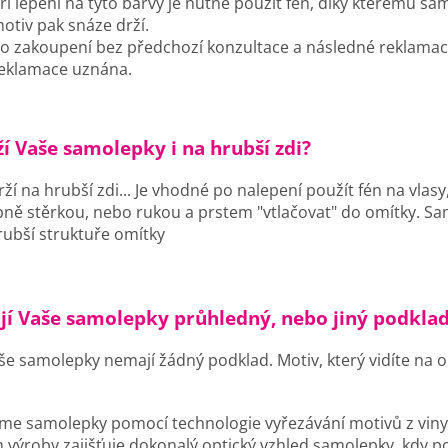
ři lepení na tyto barvy je nutné použít fén, díky kterému sam
otiv pak snáze drží.
o zakoupení bez předchozí konzultace a následné reklamac
eklamace uznána.
ží Vaše samolepky i na hrubší zdi?
rží na hrubší zdi... Je vhodné po nalepení použít fén na vla
ně stěrkou, nebo rukou a prstem "vtlačovat" do omítky. 
rubší struktuře omítky
jí Vaše samolepky průhledný, nebo jiný podkla
še samolepky nemají žádný podklad. Motiv, který vidíte na o
me samolepky pomocí technologie vyřezávání motivů z viny
 výroby zajišťuje dokonalý optický vzhled samolepky, kdy p