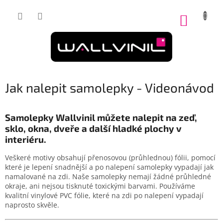
Přejít
na
NÁKUP
obsah
KOŠÍK
Jak nalepit samolepky - Videonávod
Samolepky Wallvinil můžete nalepit na zeď,
sklo, okna, dveře a další hladké plochy v
interiéru.
Veškeré motivy obsahují přenosovou (průhlednou) fólii, pomocí
které je lepení snadnější a po nalepení samolepky vypadají jak
namalované na zdi. Naše samolepky nemají žádné průhledné
okraje, ani nejsou tisknuté toxickými barvami. Používáme
kvalitní vinylové PVC fólie, které na zdi po nalepení vypadají
naprosto skvěle.