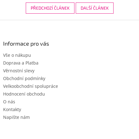
PŘEDCHOZÍ ČLÁNEK
DALŠÍ ČLÁNEK
Z
á
p
a
Informace pro vás
t
Vše o nákupu
í
Doprava a Platba
Věrnostní slevy
Obchodní podmínky
Velkoobchodní spolupráce
Hodnocení obchodu
O nás
Kontakty
Napište nám