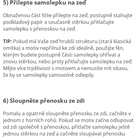
5) Přilepte samolepku na zeď
Obnaženou část fólie přilepte na zeď, postupně stahujte
podkladový papír a současně stěrkou přitlačujte
samolepku s přenoskou na zeď.
TIP:
Pokud má Vaše zeď hrubší strukturu (stará klasická
omítka) a motiv nepřilnul ke zdi ideálně, použijte fén,
kterým budete postupně části samolepky ohřívat a
znovu stěrkou, nebo prsty přitlačujte samolepku na zeď.
Mějte více trpělivosti s motivem a nemusíte mít obavu,
že by se samolepky samovolně odlepily.
6) Sloupněte přenosku ze zdi
Pomalu a opatrně sloupněte přenosku ze zdi, začněte v
jednom z horních rohů. Pokud se motiv začne odlupovat
od zdi společně s přenoskou, přitlačte samolepku ještě
jednou stěrkou na zeď a začněte sloupávat přenosku