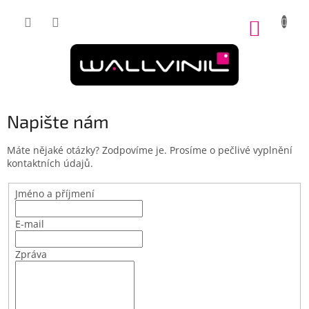
Přejít
na
NÁKUP
obsah
KOŠÍK
Napište nám
Máte nějaké otázky? Zodpovíme je. Prosíme o pečlivé vyplnění
kontaktních údajů.
Jméno a příjmení
E-mail
Zpráva