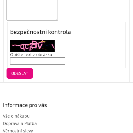
Bezpečnostní kontrola
Opište text z obrázku
ODESLAT
Z
á
p
a
Informace pro vás
t
Vše o nákupu
í
Doprava a Platba
Věrnostní slevy