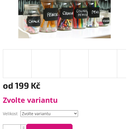
od
199 Kč
Měrná
Zvolte variantu
cena:
Velikost