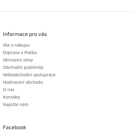
Z
á
p
a
Informace pro vás
t
Vše o nákupu
í
Doprava a Platba
Věrnostní slevy
Obchodní podmínky
Velkoobchodní spolupráce
Hodnocení obchodu
O nás
Kontakty
Napište nám
Facebook