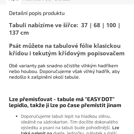
Detailní popis produktu
Tabuli nabízíme ve šířce: 37 | 68 | 100 |
137 cm
Psát můžete na tabulové fólie klasickou
křídou i tekutým křídovým popisovačem
Obě varianty pak snadno očistíte vlhkým hadříkem
nebo houbou. Doporučujeme však vlhký hadřík, aby
nedošlo k zašpinění okolí tabule.
Lze přemisťovat - tabule má "EASY DOT"
lepidlo, takže ji lze po čase přemístit jinam
Doporučujeme tabuli lepit na hladkou stěnu,
ideálně na sádrokarton. Tím docílíte dokonalého
výsledku a psaní na tabuli bude pohodlnější.
Lze
také nalepit na
dveře, ledničku, nábytek a další