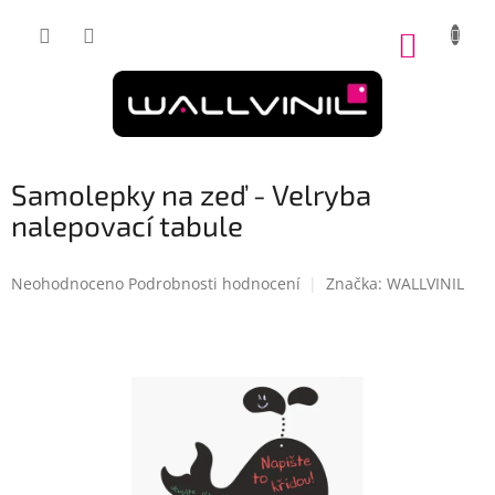
Přejít
na
NÁKUP
obsah
KOŠÍK
Samolepky na zeď - Velryba
nalepovací tabule
Průměrné
Neohodnoceno
Podrobnosti hodnocení
Značka:
WALLVINIL
hodnocení
produktu
je
0,0
z
5
hvězdiček.