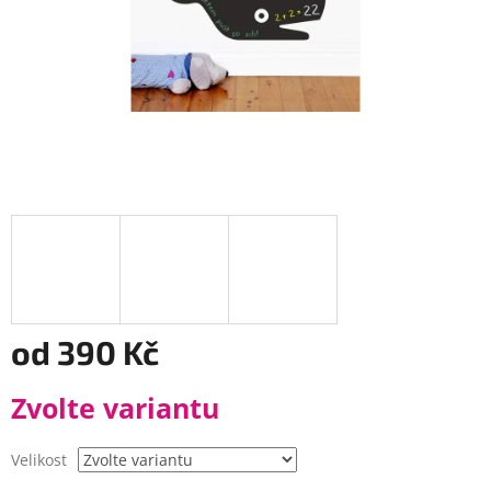
od
390 Kč
Měrná
Zvolte variantu
cena:
Velikost