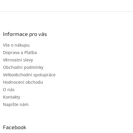
Z
á
p
a
Informace pro vás
t
Vše o nákupu
í
Doprava a Platba
Věrnostní slevy
Obchodní podmínky
Velkoobchodní spolupráce
Hodnocení obchodu
O nás
Kontakty
Napište nám
Facebook