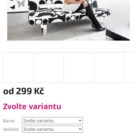
od
299 Kč
Měrná
Zvolte variantu
cena:
Barva
Velikost