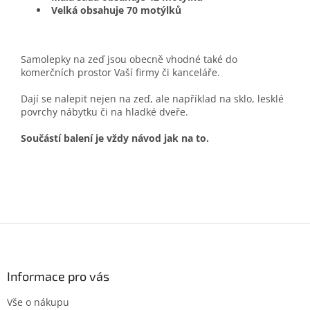
Velká obsahuje 70 motýlků
Samolepky na zeď jsou obecně vhodné také do
komerčních prostor Vaší firmy či kanceláře.
Dají se nalepit nejen na zeď, ale například na sklo, lesklé
povrchy nábytku či na hladké dveře.
Součástí balení je vždy návod jak na to.
Z
á
p
a
Informace pro vás
t
Vše o nákupu
í