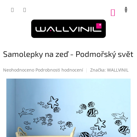
Přejít
na
NÁKUP
obsah
KOŠÍK
Samolepky na zeď - Podmořský svět
Průměrné
Neohodnoceno
Podrobnosti hodnocení
Značka:
WALLVINIL
hodnocení
produktu
je
0,0
z
5
hvězdiček.