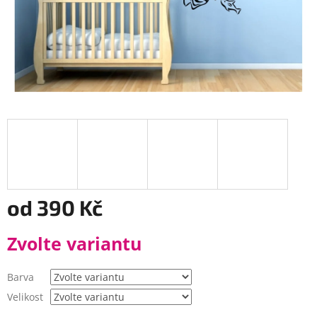
od
390 Kč
Měrná
Zvolte variantu
cena:
Barva
Velikost