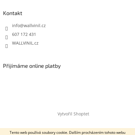
Kontakt
info
@
wallvinil.cz
607 172 431
WALLVINIL.cz
Přijímáme online platby
Vytvořil Shoptet
Copyright 2026
Wallvinil.cz
. Všechna práva vyhrazena.
Tento web používá soubory cookie. Dalším procházením tohoto webu