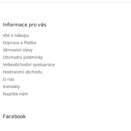
Z
á
p
a
Informace pro vás
t
Vše o nákupu
í
Doprava a Platba
Věrnostní slevy
Obchodní podmínky
Velkoobchodní spolupráce
Hodnocení obchodu
O nás
Kontakty
Napište nám
Facebook