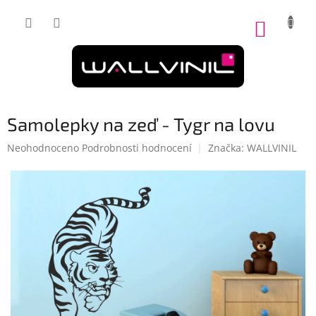
Přejít
na
NÁKUP
obsah
KOŠÍK
Samolepky na zeď - Tygr na lovu
Průměrné
Neohodnoceno
Podrobnosti hodnocení
Značka:
WALLVINIL
hodnocení
produktu
je
0,0
z
5
hvězdiček.