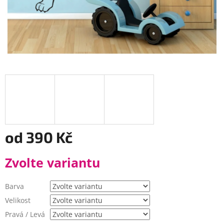
od
390 Kč
Měrná
Zvolte variantu
cena:
Barva
Velikost
Pravá / Levá