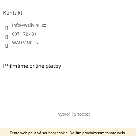
Kontakt
info
@
wallvinil.cz
607 172 431
WALLVINIL.cz
Přijímáme online platby
Vytvořil Shoptet
Copyright 2026
Wallvinil.cz
. Všechna práva vyhrazena.
Tento web používá soubory cookie. Dalším procházením tohoto webu