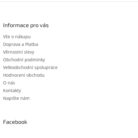
Z
á
p
a
Informace pro vás
t
Vše o nákupu
í
Doprava a Platba
Věrnostní slevy
Obchodní podmínky
Velkoobchodní spolupráce
Hodnocení obchodu
O nás
Kontakty
Napište nám
Facebook