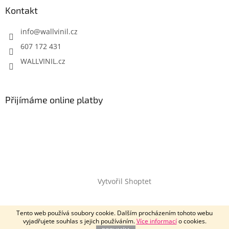
Kontakt
info
@
wallvinil.cz
607 172 431
WALLVINIL.cz
Přijímáme online platby
Vytvořil Shoptet
Copyright 2026
Wallvinil.cz
. Všechna práva vyhrazena.
Tento web používá soubory cookie. Dalším procházením tohoto webu
vyjadřujete souhlas s jejich používáním.
Více informací
o cookies.