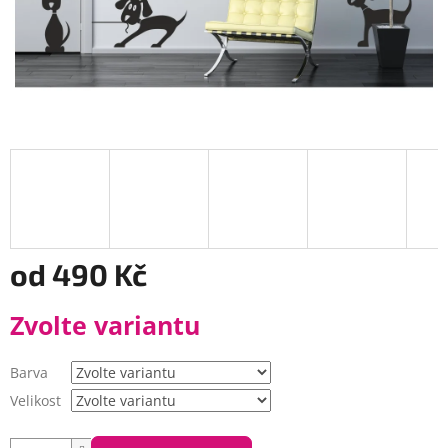
od
490 Kč
Měrná
Zvolte variantu
cena:
Barva
Velikost