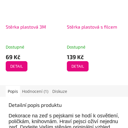
Stěrka plastová 3M
Stěrka plastová s filcem
Dostupné
Dostupné
69 Kč
139 Kč
DETAIL
DETAIL
Popis
Hodnocení (1)
Diskuze
Detailní popis produktu
Dekorace na zeď s pejskami se hodí k osvětlení,
poličkám, knihovnám. Hraví pejsci oživí nejednu
zeď. Dodejte Vašim stěnám originální vzhled