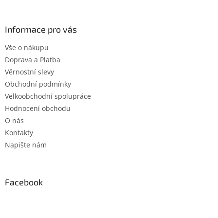
á
p
a
Informace pro vás
t
Vše o nákupu
í
Doprava a Platba
Věrnostní slevy
Obchodní podmínky
Velkoobchodní spolupráce
Hodnocení obchodu
O nás
Kontakty
Napište nám
Facebook