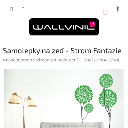
Přejít
na
NÁKUP
obsah
KOŠÍK
Samolepky na zeď - Strom Fantazie
Průměrné
Neohodnoceno
Podrobnosti hodnocení
Značka:
WALLVINIL
hodnocení
produktu
je
0,0
z
5
hvězdiček.