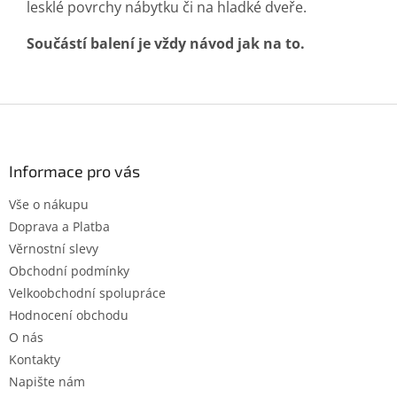
lesklé povrchy nábytku či na hladké dveře.
Součástí balení je vždy návod jak na to.
Z
á
p
a
Informace pro vás
t
Vše o nákupu
í
Doprava a Platba
Věrnostní slevy
Obchodní podmínky
Velkoobchodní spolupráce
Hodnocení obchodu
O nás
Kontakty
Napište nám