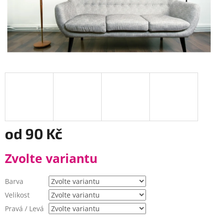
od
90 Kč
Měrná
Zvolte variantu
cena:
Barva
Velikost
Pravá / Levá