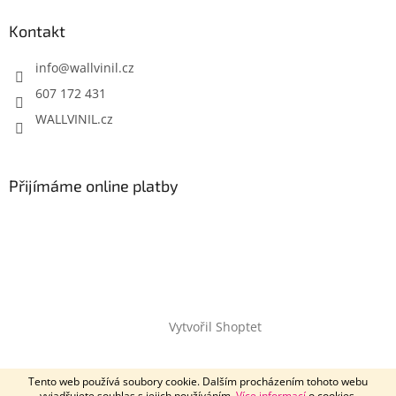
Kontakt
info
@
wallvinil.cz
607 172 431
WALLVINIL.cz
Přijímáme online platby
Vytvořil Shoptet
Copyright 2026
Wallvinil.cz
. Všechna práva vyhrazena.
Tento web používá soubory cookie. Dalším procházením tohoto webu
vyjadřujete souhlas s jejich používáním.
Více informací
o cookies.