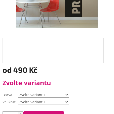
od
490 Kč
Měrná
Zvolte variantu
cena:
Barva
Velikost