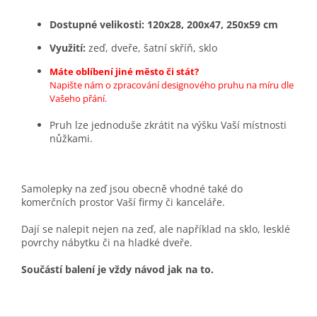
Dostupné velikosti: 120x28, 200x47, 250x59 cm
Využití:
zeď, dveře, šatní skříň, sklo
Máte oblíbení jiné město či stát?
Napište nám o zpracování designového pruhu na míru dle
Vašeho přání.
Pruh lze jednoduše zkrátit na výšku Vaší místnosti
nůžkami.
Samolepky na zeď jsou obecně vhodné také do
komerčních prostor Vaší firmy či kanceláře.
Dají se nalepit nejen na zeď, ale například na sklo, lesklé
povrchy nábytku či na hladké dveře.
Součástí balení je vždy návod jak na to.