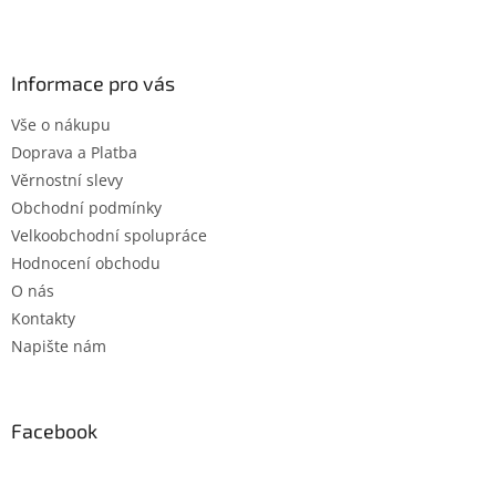
Z
á
p
a
Informace pro vás
t
Vše o nákupu
í
Doprava a Platba
Věrnostní slevy
Obchodní podmínky
Velkoobchodní spolupráce
Hodnocení obchodu
O nás
Kontakty
Napište nám
Facebook