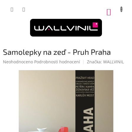
Přejít
na
NÁKUP
obsah
KOŠÍK
Samolepky na zeď - Pruh Praha
Průměrné
Neohodnoceno
Podrobnosti hodnocení
Značka:
WALLVINIL
hodnocení
produktu
je
0,0
z
5
hvězdiček.