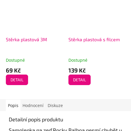
Stěrka plastová 3M
Stěrka plastová s filcem
Dostupné
Dostupné
69 Kč
139 Kč
DETAIL
DETAIL
Popis
Hodnocení
Diskuze
Detailní popis produktu
Samolepka na zeď Rocky Balboa nesmí chybět u