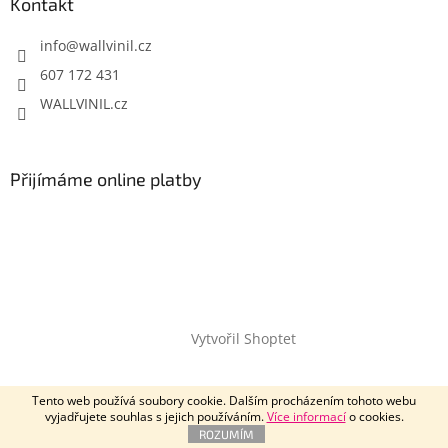
Kontakt
info
@
wallvinil.cz
607 172 431
WALLVINIL.cz
Přijímáme online platby
Vytvořil Shoptet
Copyright 2026
Wallvinil.cz
. Všechna práva vyhrazena.
Tento web používá soubory cookie. Dalším procházením tohoto webu
vyjadřujete souhlas s jejich používáním.
Více informací
o cookies.
ROZUMÍM