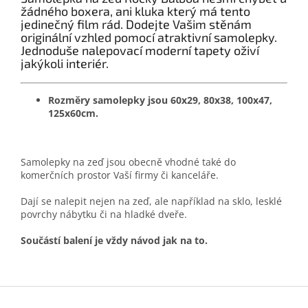
žádného boxera, ani kluka který má tento
jedinečný film rád. Dodejte Vašim stěnám
originální vzhled pomocí atraktivní samolepky.
Jednoduše nalepovací moderní tapety oživí
jakýkoli interiér.
Rozměry samolepky jsou 60x29, 80x38, 100x47,
125x60cm.
Samolepky na zeď jsou obecně vhodné také do
komerčních prostor Vaší firmy či kanceláře.
Dají se nalepit nejen na zeď, ale například na sklo, lesklé
povrchy nábytku či na hladké dveře.
Součástí balení je vždy návod jak na to.
Z
á