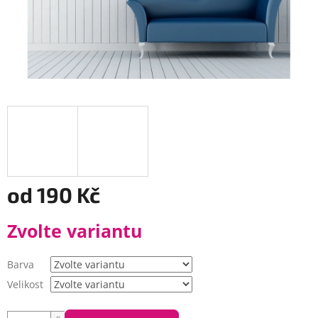
od
190 Kč
Měrná
Zvolte variantu
cena:
Barva
Velikost