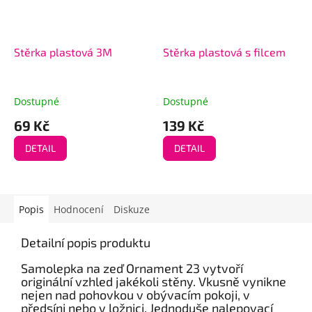
Stěrka plastová 3M
Stěrka plastová s filcem
Dostupné
Dostupné
69 Kč
139 Kč
DETAIL
DETAIL
Popis
Hodnocení
Diskuze
Detailní popis produktu
Samolepka na zeď Ornament 23 vytvoří
originální vzhled jakékoli stěny. Vkusně vynikne
nejen nad pohovkou v obývacím pokoji, v
předsíni nebo v ložnici. Jednoduše nalepovací