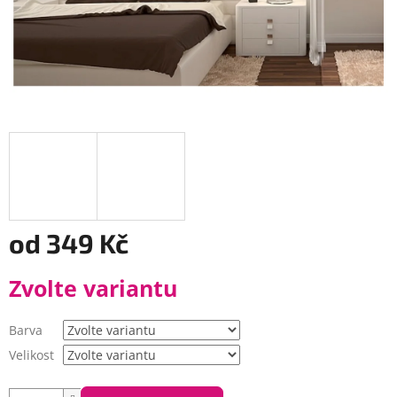
od
349 Kč
Měrná
Zvolte variantu
cena:
Barva
Velikost