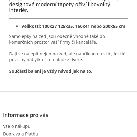
designové moderní tapety oživí libovolný
interiér.
Velikosti: 100x27 125x35, 150x41 nebo 200x55 cm
Samolepky na zeď jsou obecně vhodné také do
komerčních prostor Vaší firmy či kanceláře.
Dají se nalepit nejen na zeď, ale například na sklo, lesklé
povrchy nábytku či na hladké dveře.
Součástí balení je vždy návod jak na to.
Z
á
p
a
Informace pro vás
t
Vše o nákupu
í
Doprava a Platba