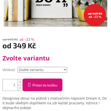
od 449 Kč
až –23 %
od 449 Kč
až –23 %
od
349 Kč
Měrná
Zvolte variantu
cena:
Velikost
Přidat do košíku
Designový obraz na plátně s motivačním nápisem Dream it, Do
it bude skvělým doplňkem na zdi každé pracovny, ložnice i
obývacího pokoje.