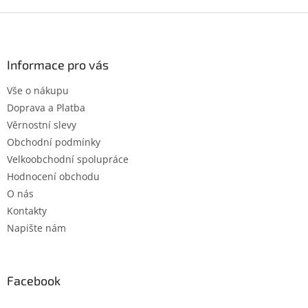
Z
á
p
a
Informace pro vás
t
Vše o nákupu
í
Doprava a Platba
Věrnostní slevy
Obchodní podmínky
Velkoobchodní spolupráce
Hodnocení obchodu
O nás
Kontakty
Napište nám
Facebook