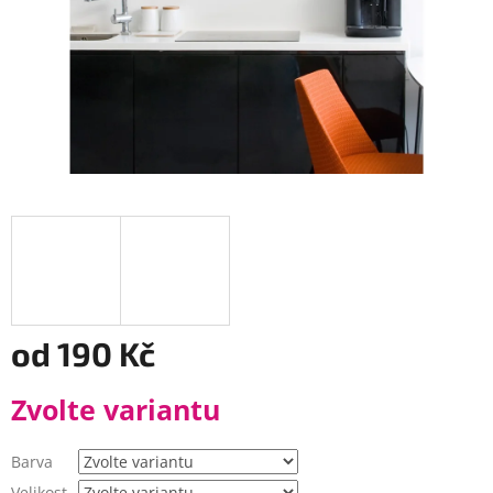
od
190 Kč
Měrná
Zvolte variantu
cena:
Barva
Velikost