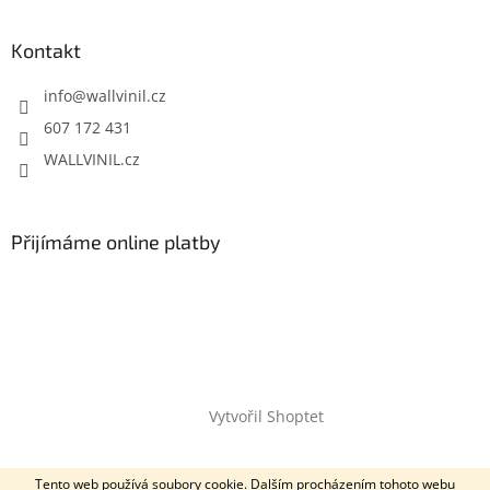
Kontakt
info
@
wallvinil.cz
607 172 431
WALLVINIL.cz
Přijímáme online platby
Vytvořil Shoptet
Copyright 2026
Wallvinil.cz
. Všechna práva vyhrazena.
Tento web používá soubory cookie. Dalším procházením tohoto webu