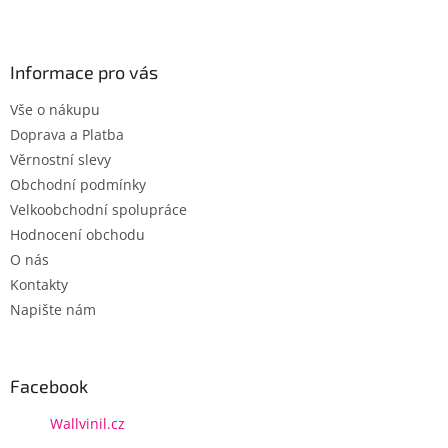
Z
á
p
a
Informace pro vás
t
Vše o nákupu
í
Doprava a Platba
Věrnostní slevy
Obchodní podmínky
Velkoobchodní spolupráce
Hodnocení obchodu
O nás
Kontakty
Napište nám
Facebook
Wallvinil.cz