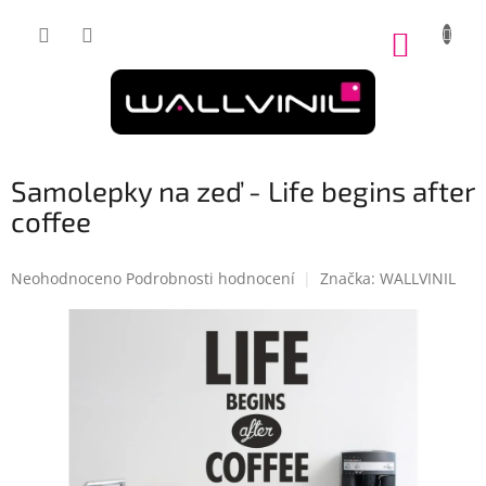
Přejít
na
NÁKUP
obsah
KOŠÍK
Samolepky na zeď - Life begins after
coffee
Průměrné
Neohodnoceno
Podrobnosti hodnocení
Značka:
WALLVINIL
hodnocení
produktu
je
0,0
z
5
hvězdiček.