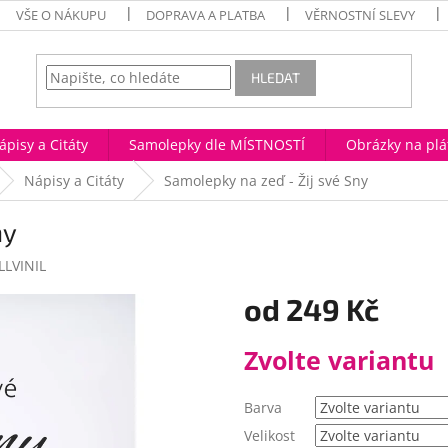
VŠE O NÁKUPU
DOPRAVA A PLATBA
VĚRNOSTNÍ SLEVY
HLEDAT
ápisy a Citáty
Samolepky dle MÍSTNOSTÍ
Obrázky na plá
Nápisy a Citáty
Samolepky na zeď - Žij své Sny
ny
LVINIL
od
249 Kč
Měrná
Zvolte variantu
cena:
Barva
Velikost