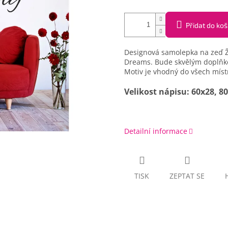
Přidat do koš
Designová samolepka na zeď Ži
Dreams. Bude skvělým doplňkem
Motiv je vhodný do všech místn
Velikost nápisu: 60x28, 8
Detailní informace
TISK
ZEPTAT SE