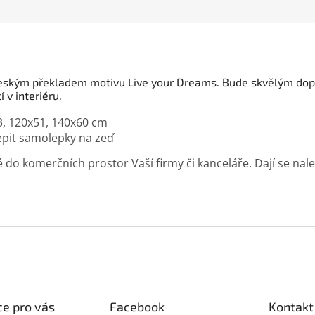
českým překladem motivu Live your Dreams. Bude skvělým dopl
 v interiéru.
3, 120x51, 140x60 cm
lepit samolepky na zeď
o komerčních prostor Vaší firmy či kanceláře. Dají se nalepi
e pro vás
Facebook
Kontakt