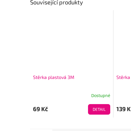
Související produkty
Stěrka plastová 3M
Stěrka
Dostupné
69 Kč
139 K
DETAIL