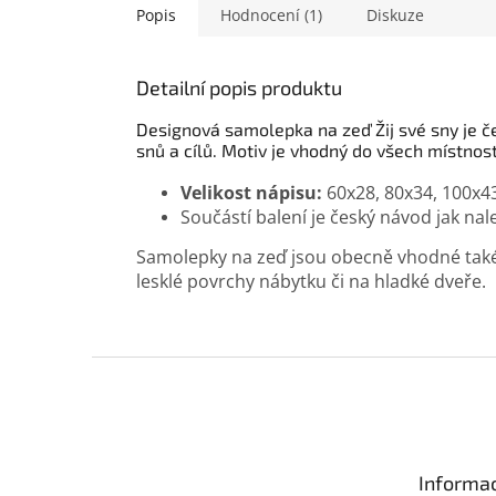
Popis
Hodnocení (1)
Diskuze
Detailní popis produktu
Designová samolepka na zeď Žij své sny je 
snů a cílů. Motiv je vhodný do všech místností
Velikost nápisu:
60x28, 80x34, 100x4
Součástí balení je český návod jak na
Samolepky na zeď jsou obecně vhodné také d
lesklé povrchy nábytku či na hladké dveře.
Z
á
p
a
t
Informac
í