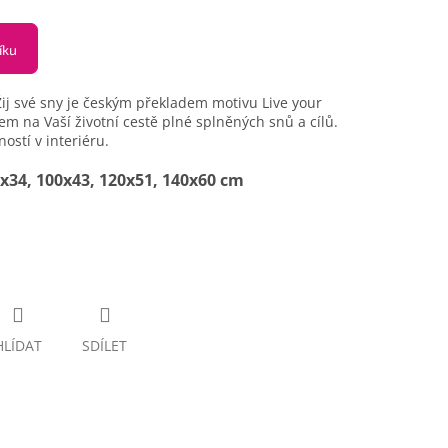
íku
j své sny je českým překladem motivu Live your
 na Vaší životní cestě plné splněných snů a cílů.
ostí v interiéru.
0x34, 100x43, 120x51, 140x60 cm
HLÍDAT
SDÍLET