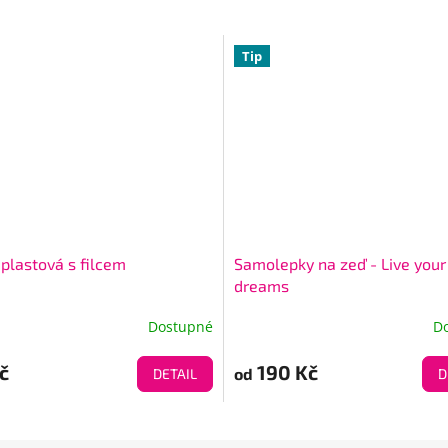
Tip
 plastová s filcem
Samolepky na zeď - Live your
dreams
Dostupné
D
č
190 Kč
od
DETAIL
D