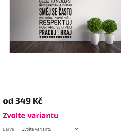
od
349 Kč
Měrná
Zvolte variantu
cena:
Barva