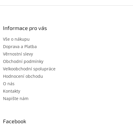
Z
á
p
a
Informace pro vás
t
Vše o nákupu
í
Doprava a Platba
Věrnostní slevy
Obchodní podmínky
Velkoobchodní spolupráce
Hodnocení obchodu
O nás
Kontakty
Napište nám
Facebook