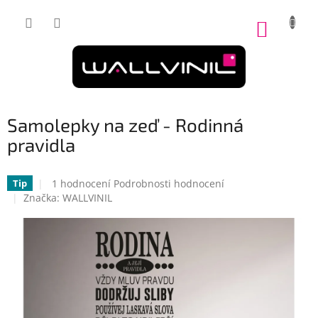
Přejít
na
NÁKUP
obsah
KOŠÍK
Samolepky na zeď - Rodinná
pravidla
Průměrné
1 hodnocení
Podrobnosti hodnocení
Tip
hodnocení
Značka:
WALLVINIL
produktu
je
5,0
z
5
hvězdiček.