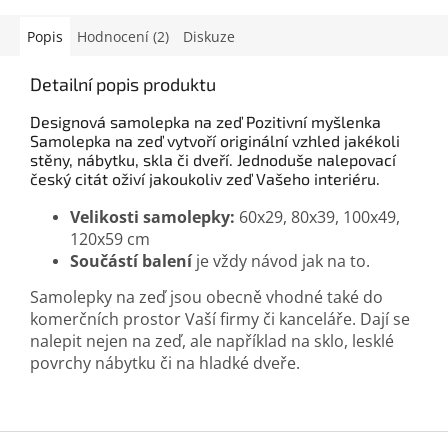
Popis
Hodnocení (2)
Diskuze
Detailní popis produktu
Designová samolepka na zeď Pozitivní myšlenka
Samolepka na zeď vytvoří originální vzhled jakékoli
stěny, nábytku, skla či dveří. Jednoduše nalepovací
český citát oživí jakoukoliv zeď Vašeho interiéru.
Velikosti samolepky:
60x29, 80x39, 100x49,
120x59 cm
Součástí balení
je vždy návod jak na to.
Samolepky na zeď jsou obecně vhodné také do
komerčních prostor Vaší firmy či kanceláře. Dají se
nalepit nejen na zeď, ale například na sklo, lesklé
povrchy nábytku či na hladké dveře.
Z