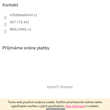
Kontakt
info
@
wallvinil.cz
607 172 431
WALLVINIL.cz
Přijímáme online platby
Vytvořil Shoptet
Copyright 2026
Wallvinil.cz
. Všechna práva vyhrazena.
Tento web používá soubory cookie. Dalším procházením tohoto webu
vyjadřujete souhlas s jejich používáním.
Více informací
o cookies.