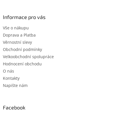
á
p
a
Informace pro vás
t
Vše o nákupu
í
Doprava a Platba
Věrnostní slevy
Obchodní podmínky
Velkoobchodní spolupráce
Hodnocení obchodu
O nás
Kontakty
Napište nám
Facebook