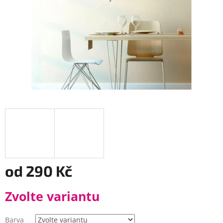
od
290 Kč
Měrná
Zvolte variantu
cena:
Barva