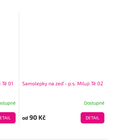
 Tě 01
Samolepky na zeď - p.s. Miluji Tě 02
ostupné
Dostupné
90 Kč
od
ETAIL
DETAIL