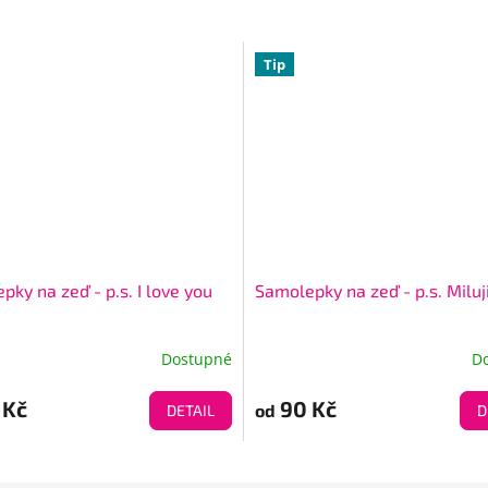
Tip
ky na zeď - p.s. I love you
Samolepky na zeď - p.s. Miluji
Dostupné
D
Průměrné
hodnocení
produktu
 Kč
90 Kč
od
DETAIL
D
je
5,0
z
5