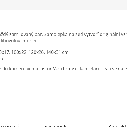
hvězdiček.
ždý zamilovaný pár. Samolepka na zeď vytvoří originální vzhle
ibovolný interiér.
0x17, 100x22, 120x26, 140x31 cm
to.
o komerčních prostor Vaší firmy či kanceláře. Dají se nalepi
e pro vás
Facebook
Kontakt