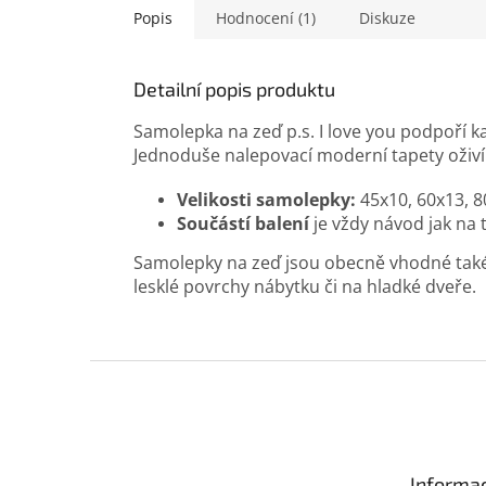
Popis
Hodnocení (1)
Diskuze
Detailní popis produktu
Samolepka na zeď p.s. I love you podpoří ka
Jednoduše nalepovací moderní tapety oživí l
Velikosti samolepky:
45x10, 60x13, 8
Součástí balení
je vždy návod jak na 
Samolepky na zeď jsou obecně vhodné také d
lesklé povrchy nábytku či na hladké dveře.
Z
á
p
a
t
Informac