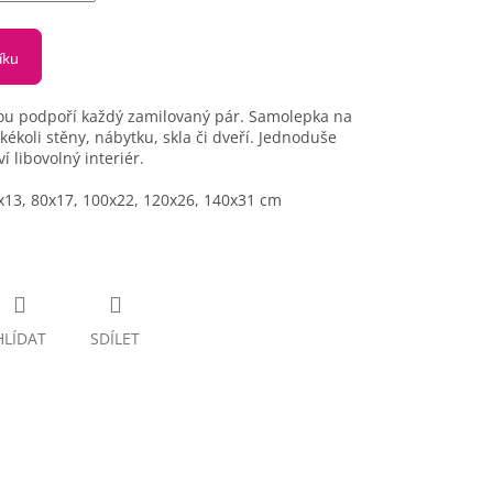
íku
you podpoří každý zamilovaný pár. Samolepka na
akékoli stěny, nábytku, skla či dveří. Jednoduše
 libovolný interiér.
0x13, 80x17, 100x22, 120x26, 140x31 cm
HLÍDAT
SDÍLET