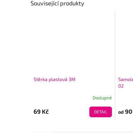
Související produkty
Stěrka plastová 3M
Samolep
02
Dostupné
69 Kč
90
od
DETAIL