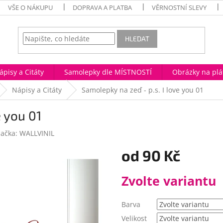
VŠE O NÁKUPU
DOPRAVA A PLATBA
VĚRNOSTNÍ SLEVY
HLEDAT
ápisy a Citáty
Samolepky dle MÍSTNOSTÍ
Obrázky na plá
Nápisy a Citáty
Samolepky na zeď - p.s. I love you 01
e you 01
ačka:
WALLVINIL
od
90 Kč
Měrná
Zvolte variantu
cena:
Barva
Velikost