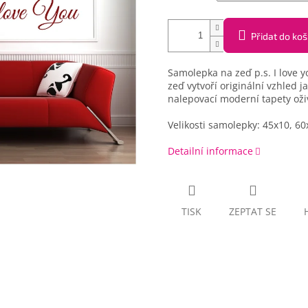
Přidat do koš
Samolepka na zeď p.s. I love 
zeď vytvoří originální vzhled j
nalepovací moderní tapety oživí
Velikosti samolepky: 45x10, 6
Detailní informace
TISK
ZEPTAT SE