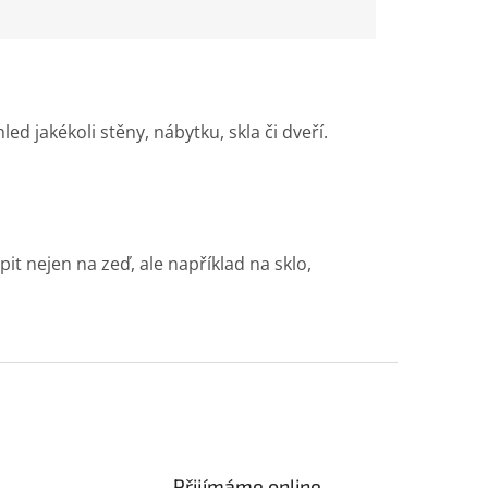
d jakékoli stěny, nábytku, skla či dveří.
t nejen na zeď, ale například na sklo,
Přijímáme online