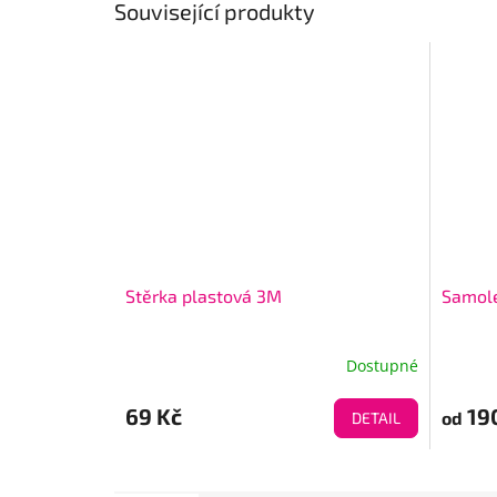
Související produkty
Stěrka plastová 3M
Samole
Dostupné
69 Kč
19
od
DETAIL