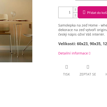
Přidat do koš
Samolepka na zeď Home - where
dekorace na zeď vytvoří origin
český nápis oživí Váš interiér.
Velikosti: 60x23, 90x35, 
Detailní informace
TISK
ZEPTAT SE