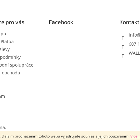
e pro vás
Facebook
Kontakt
upu
info
 Platba
607 1
slevy
WALL
 podmínky
odní spolupráce
í obchodu
nám
na.
 Dalším procházením tohoto webu vyjadřujete souhlas s jejich používáním.
Více 