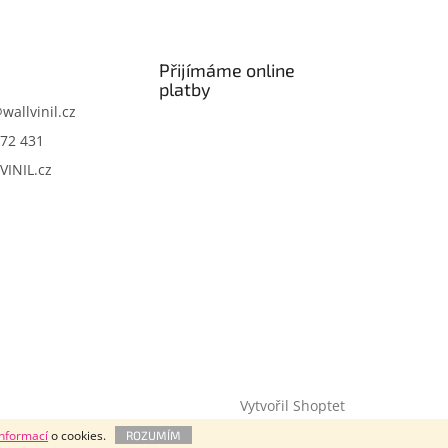
Přijímáme online
platby
@
wallvinil.cz
72 431
VINIL.cz
Vytvořil Shoptet
informací
o cookies.
ROZUMÍM