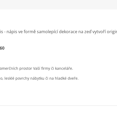
 - nápis ve formě samolepící dekorace na zeď vytvoří origin
x60
merčních prostor Vaší firmy či kanceláře.
lo, lesklé povrchy nábytku či na hladké dveře.