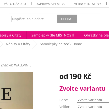
VŠE O NÁKUPU
DOPRAVA A PLATBA
VĚRNOSTNÍ SLEVY
HLEDAT
ápisy a Citáty
Samolepky dle MÍSTNOSTÍ
Obrázky na plá
Nápisy a Citáty
Samolepky na zeď - Home
Značka:
WALLVINIL
od
190 Kč
Měrná
Zvolte variantu
cena:
Barva
Velikost