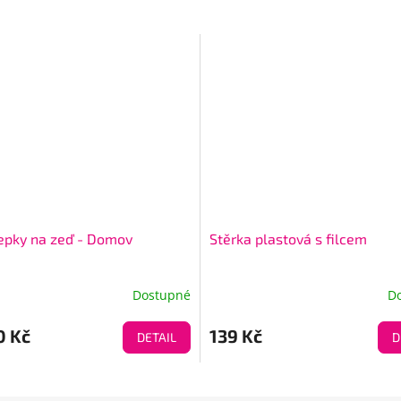
pky na zeď - Domov
Stěrka plastová s filcem
Dostupné
D
0 Kč
139 Kč
DETAIL
D