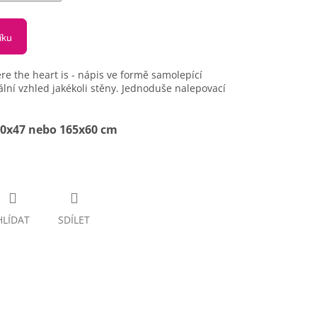
íku
 the heart is - nápis ve formě samolepící
ální vzhled jakékoli stěny. Jednoduše nalepovací
120x47 nebo 165x60 cm
HLÍDAT
SDÍLET