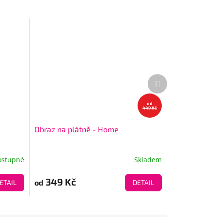
Další
produkt
od
449 Kč
Obraz na plátně - Home
ostupné
Skladem
349 Kč
od
ETAIL
DETAIL