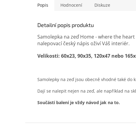
Popis
Hodnocení
Diskuze
Detailní popis produktu
Samolepka na zeď Home - where the heart is
nalepovací český nápis oživí Váš interiér.
Velikosti: 60x23, 90x35, 120x47 nebo 165
Samolepky na zeď jsou obecně vhodné také do ko
Dají se nalepit nejen na zeď, ale například na sk
Součástí balení je vždy návod jak na to.
Z
á