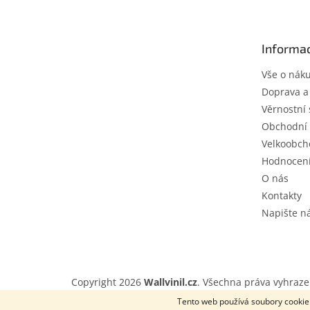
p
a
t
Informac
í
Vše o nák
Doprava a
Věrnostní 
Obchodní
Velkoobch
Hodnocen
O nás
Kontakty
Napište 
Copyright 2026
Wallvinil.cz
. Všechna práva vyhraze
Tento web používá soubory cookie.