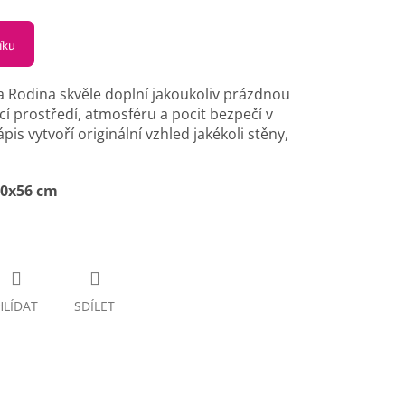
íku
Rodina skvěle doplní jakoukoliv prázdnou
í prostředí, atmosféru a pocit bezpečí v
is vytvoří originální vzhled jakékoli stěny,
100x56 cm
HLÍDAT
SDÍLET