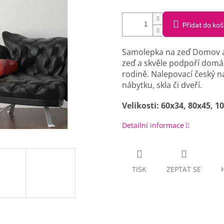
Přidat do koš
Samolepka na zeď Domov a 
zeď a skvěle podpoří domác
rodině. Nalepovací český náp
nábytku, skla či dveří.
Velikosti: 60x34, 80x45, 
Detailní informace
TISK
ZEPTAT SE