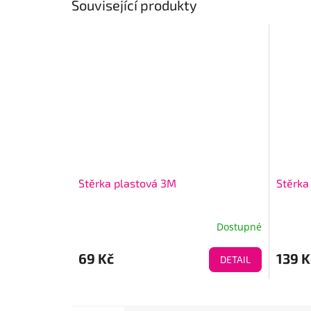
Související produkty
Stěrka plastová 3M
Stěrka
Dostupné
69 Kč
139 K
DETAIL