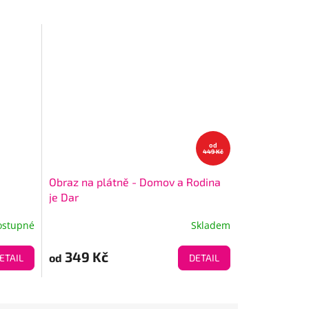
od
449 Kč
Obraz na plátně - Domov a Rodina
je Dar
ostupné
Skladem
349 Kč
od
ETAIL
DETAIL