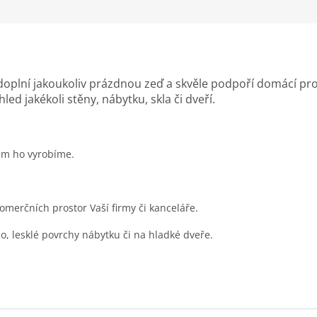
plní jakoukoliv prázdnou zeď a skvěle podpoří domácí prost
led jakékoli stěny, nábytku, skla či dveří.
ám ho vyrobíme.
merčních prostor Vaší firmy či kanceláře.
lo, lesklé povrchy nábytku či na hladké dveře.