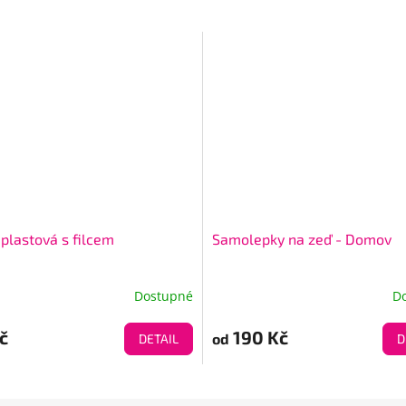
 plastová s filcem
Samolepky na zeď - Domov
Dostupné
D
č
190 Kč
od
DETAIL
D