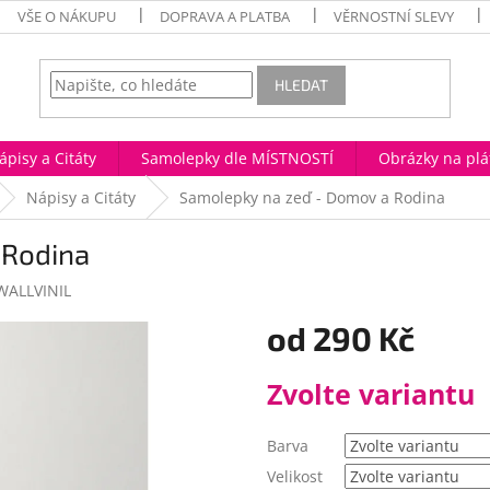
VŠE O NÁKUPU
DOPRAVA A PLATBA
VĚRNOSTNÍ SLEVY
HLEDAT
ápisy a Citáty
Samolepky dle MÍSTNOSTÍ
Obrázky na plá
Nápisy a Citáty
Samolepky na zeď - Domov a Rodina
 Rodina
WALLVINIL
od
290 Kč
Měrná
Zvolte variantu
cena:
Barva
Velikost