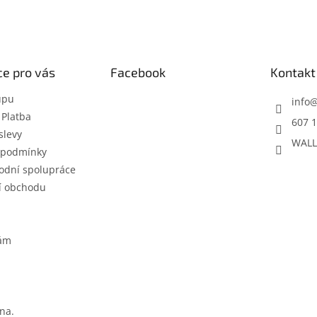
e pro vás
Facebook
Kontakt
upu
info
 Platba
607 1
slevy
WALL
 podmínky
odní spolupráce
í obchodu
nám
na.