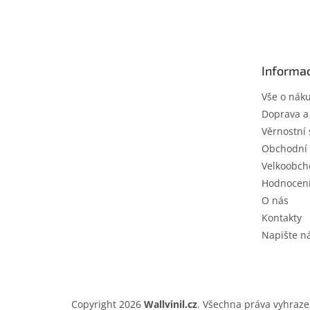
á
p
a
t
Informac
í
Vše o nák
Doprava a
Věrnostní 
Obchodní
Velkoobch
Hodnocen
O nás
Kontakty
Napište 
Copyright 2026
Wallvinil.cz
. Všechna práva vyhraze