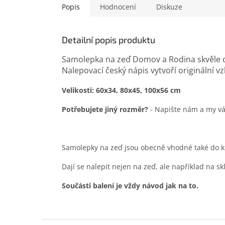
Popis
Hodnocení
Diskuze
Detailní popis produktu
Samolepka na zeď Domov a Rodina skvěle do
Nalepovací český nápis vytvoří originální vzh
Velikosti: 60x34, 80x45, 100x56 cm
Potřebujete jiný rozměr?
- Napište nám a my v
Samolepky na zeď jsou obecně vhodné také do ko
Dají se nalepit nejen na zeď, ale například na sk
Součástí balení je vždy návod jak na to.
Z