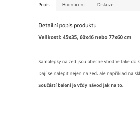
Popis
Hodnocení
Diskuze
Detailní popis produktu
Velikosti: 45x35, 60x46 nebo 77x60 cm
Samolepky na zeď jsou obecně vhodné také do ko
Dají se nalepit nejen na zeď, ale například na sk
Součástí balení je vždy návod jak na to.
Z
á
p
a
t