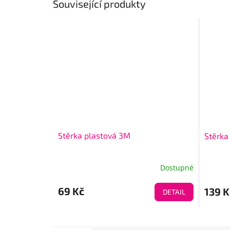
Související produkty
Stěrka plastová 3M
Stěrka
Dostupné
69 Kč
139 K
DETAIL