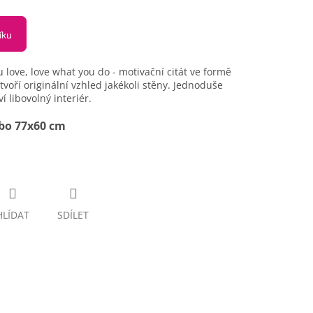
íku
love, love what you do - motivační citát ve formě
voří originální vzhled jakékoli stěny. Jednoduše
 libovolný interiér.
ebo 77x60 cm
HLÍDAT
SDÍLET