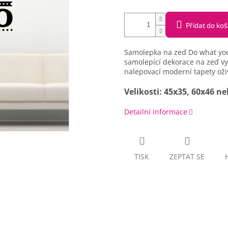
Přidat do koš
Samolepka na zeď Do what you 
samolepící dekorace na zeď vyt
nalepovací moderní tapety oživí
Velikosti: 45x35, 60x46 n
Detailní informace
TISK
ZEPTAT SE