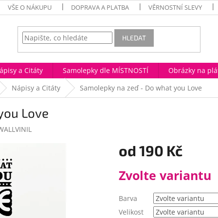
VŠE O NÁKUPU
DOPRAVA A PLATBA
VĚRNOSTNÍ SLEVY
HLEDAT
ápisy a Citáty
Samolepky dle MÍSTNOSTÍ
Obrázky na plá
Nápisy a Citáty
Samolepky na zeď - Do what you Love
you Love
WALLVINIL
od
190 Kč
Měrná
Zvolte variantu
cena:
Barva
Velikost