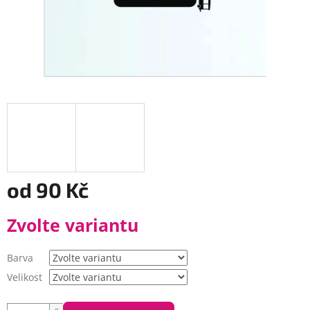
od
90 Kč
Měrná
Zvolte variantu
cena:
Barva
Velikost