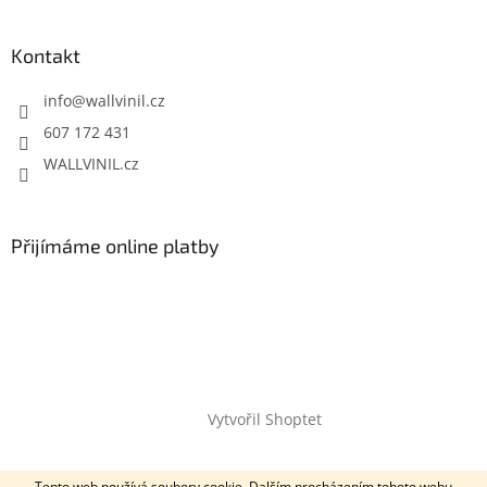
Kontakt
info
@
wallvinil.cz
607 172 431
WALLVINIL.cz
Přijímáme online platby
Vytvořil Shoptet
Copyright 2026
Wallvinil.cz
. Všechna práva vyhrazena.
Tento web používá soubory cookie. Dalším procházením tohoto webu