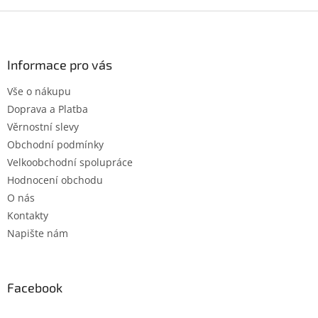
Z
á
p
a
Informace pro vás
t
Vše o nákupu
í
Doprava a Platba
Věrnostní slevy
Obchodní podmínky
Velkoobchodní spolupráce
Hodnocení obchodu
O nás
Kontakty
Napište nám
Facebook