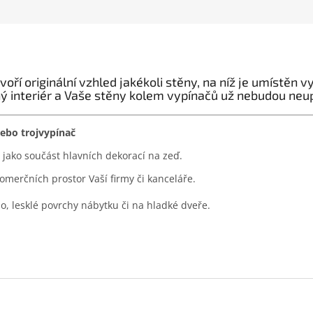
ří originální vzhled jakékoli stěny, na níž je umístěn 
ný interiér a Vaše stěny kolem vypínačů už nebudou neu
nebo trojvypínač
jako součást hlavních dekorací na zeď.
merčních prostor Vaší firmy či kanceláře.
lo, lesklé povrchy nábytku či na hladké dveře.