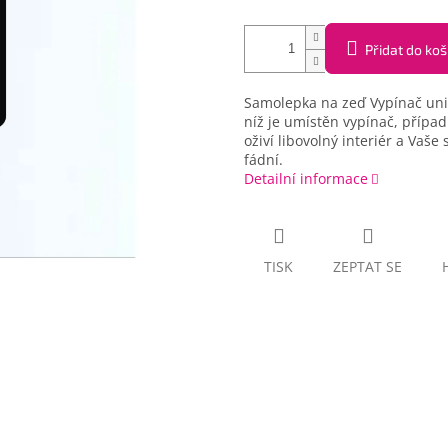
Přidat do koš
Samolepka na zeď Vypínač unive
níž je umístěn vypínač, přípa
oživí libovolný interiér a Va
fádní.
Detailní informace
TISK
ZEPTAT SE