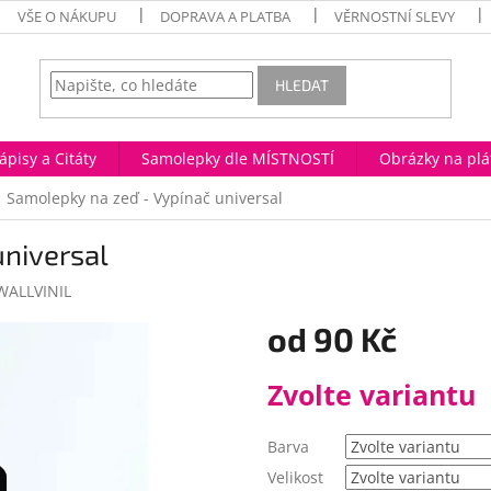
VŠE O NÁKUPU
DOPRAVA A PLATBA
VĚRNOSTNÍ SLEVY
HLEDAT
ápisy a Citáty
Samolepky dle MÍSTNOSTÍ
Obrázky na plá
Samolepky na zeď - Vypínač universal
universal
WALLVINIL
od
90 Kč
Měrná
Zvolte variantu
cena:
Barva
Velikost