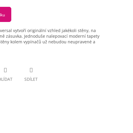
íku
rsal vytvoří originální vzhled jakékoli stěny, na
dně zásuvka. Jednoduše nalepovací moderní tapety
še stěny kolem vypínačů už nebudou neupravené a
HLÍDAT
SDÍLET