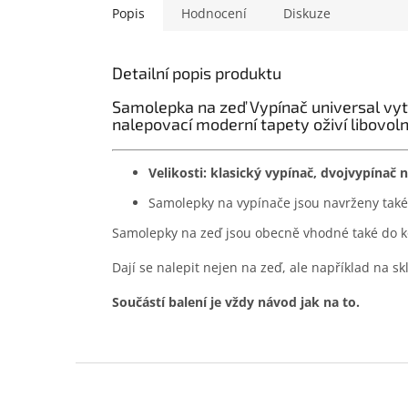
Popis
Hodnocení
Diskuze
Detailní popis produktu
Samolepka na zeď Vypínač universal vytvo
nalepovací moderní tapety oživí libovol
Velikosti: klasický vypínač, dvojvypínač 
Samolepky na vypínače jsou navrženy také 
Samolepky na zeď jsou obecně vhodné také do ko
Dají se nalepit nejen na zeď, ale například na sk
Součástí balení je vždy návod jak na to.
Z
á