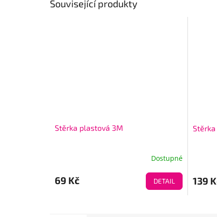
Související produkty
Stěrka plastová 3M
Stěrka
Dostupné
69 Kč
139 K
DETAIL