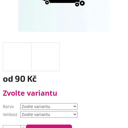
od
90 Kč
Měrná
Zvolte variantu
cena:
Barva
Velikost