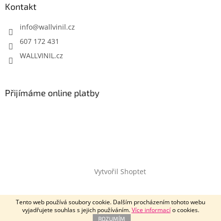
Kontakt
info
@
wallvinil.cz
607 172 431
WALLVINIL.cz
Přijímáme online platby
Vytvořil Shoptet
Copyright 2026
Wallvinil.cz
. Všechna práva vyhrazena.
Tento web používá soubory cookie. Dalším procházením tohoto webu
vyjadřujete souhlas s jejich používáním.
Více informací
o cookies.
ROZUMÍM