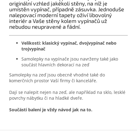
originální vzhled jakékoli stěny, na níž je
umístěn vypínač, případně zásuvka. Jednoduše
nalepovací moderní tapety oživí libovolný
interiér a Vaše stěny kolem vypínačů už
nebudou neupravené a fádní.
Velikosti: klasický vypínač, dvojvypínač nebo
trojvypínač
Samolepky na vypínače jsou navrženy také jako
součást hlavních dekorací na zeď
Samolepky na zeď jsou obecně vhodné také do
komerčních prostor Vaší firmy či kanceláře.
Dají se nalepit nejen na zeď, ale například na sklo, lesklé
povrchy nábytku či na hladké dveře.
Součástí balení je vždy návod jak na to.
Z