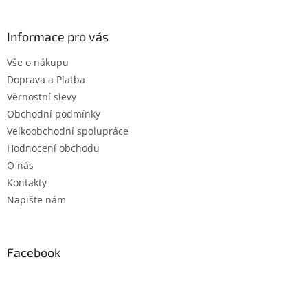
á
p
a
Informace pro vás
t
Vše o nákupu
í
Doprava a Platba
Věrnostní slevy
Obchodní podmínky
Velkoobchodní spolupráce
Hodnocení obchodu
O nás
Kontakty
Napište nám
Facebook