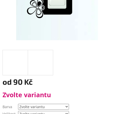
od
90 Kč
Měrná
Zvolte variantu
cena:
Barva
Velikost