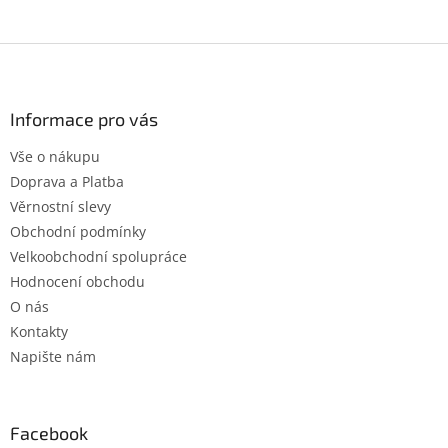
Z
á
p
a
Informace pro vás
t
Vše o nákupu
í
Doprava a Platba
Věrnostní slevy
Obchodní podmínky
Velkoobchodní spolupráce
Hodnocení obchodu
O nás
Kontakty
Napište nám
Facebook