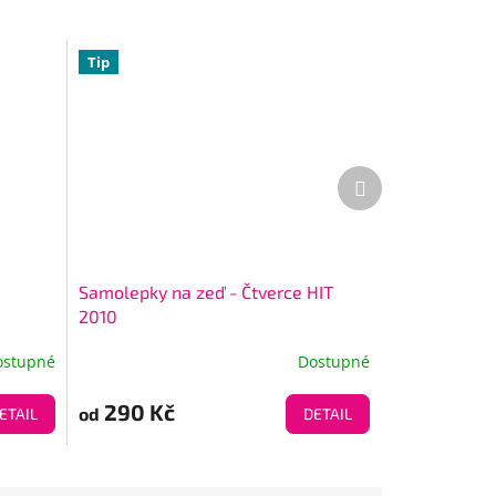
Tip
Další
produkt
Samolepky na zeď - Čtverce HIT
2010
ostupné
Dostupné
290 Kč
od
ETAIL
DETAIL