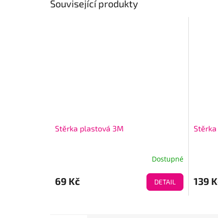
Související produkty
Stěrka plastová 3M
Stěrka
Dostupné
69 Kč
139 K
DETAIL