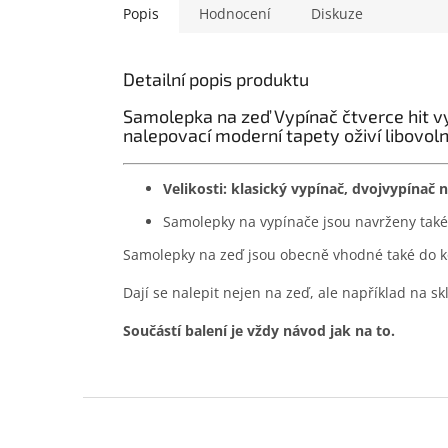
Popis
Hodnocení
Diskuze
Detailní popis produktu
Samolepka na zeď Vypínač čtverce hit vyt
nalepovací moderní tapety oživí libovol
Velikosti: klasický vypínač, dvojvypínač 
Samolepky na vypínače jsou navrženy také 
Samolepky na zeď jsou obecně vhodné také do ko
Dají se nalepit nejen na zeď, ale například na sk
Součástí balení je vždy návod jak na to.
Z
á