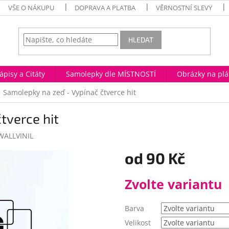
VŠE O NÁKUPU
DOPRAVA A PLATBA
VĚRNOSTNÍ SLEVY
HLEDAT
ápisy a Citáty
Samolepky dle MÍSTNOSTÍ
Obrázky na plá
Samolepky na zeď - Vypínač čtverce hit
tverce hit
WALLVINIL
od
90 Kč
Měrná
Zvolte variantu
cena:
Barva
Velikost