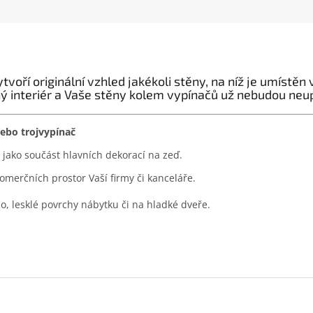
voří originální vzhled jakékoli stěny, na níž je umístě
ný interiér a Vaše stěny kolem vypínačů už nebudou neu
nebo trojvypínač
jako součást hlavních dekorací na zeď.
merčních prostor Vaší firmy či kanceláře.
lo, lesklé povrchy nábytku či na hladké dveře.