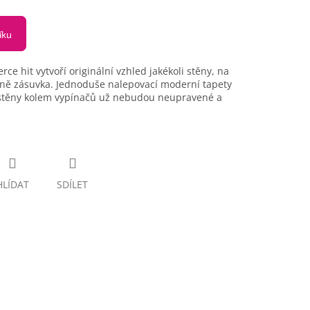
íku
ce hit vytvoří originální vzhled jakékoli stěny, na
dně zásuvka. Jednoduše nalepovací moderní tapety
še stěny kolem vypínačů už nebudou neupravené a
HLÍDAT
SDÍLET