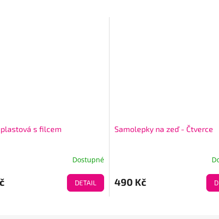
 plastová s filcem
Samolepky na zeď - Čtverce
Dostupné
D
č
490 Kč
DETAIL
D