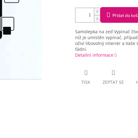
Přidat do koš
Samolepka na zeď Vypínač čtver
níž je umístěn vypínač, přípa
oživí libovolný interiér a Va
fádní.
Detailní informace
TISK
ZEPTAT SE