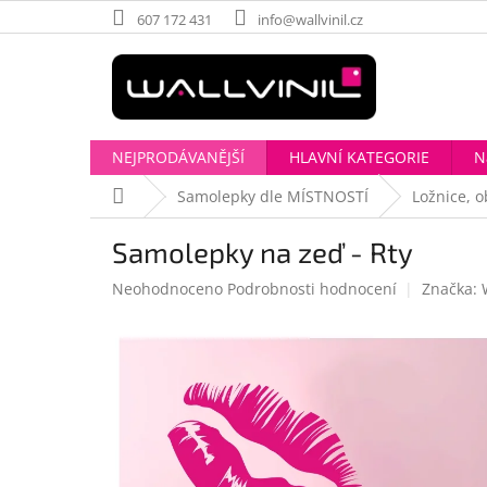
Přejít
607 172 431
info@wallvinil.cz
na
obsah
NEJPRODÁVANĚJŠÍ
HLAVNÍ KATEGORIE
N
Domů
Samolepky dle MÍSTNOSTÍ
Ložnice, 
Samolepky na zeď - Rty
Průměrné
Neohodnoceno
Podrobnosti hodnocení
Značka:
hodnocení
produktu
je
0,0
z
5
hvězdiček.