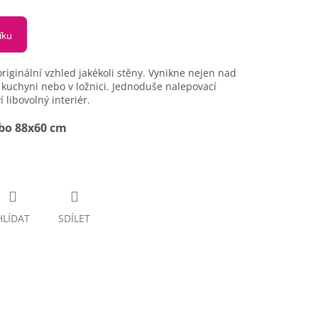
íku
riginální vzhled jakékoli stěny. Vynikne nejen nad
 kuchyni nebo v ložnici. Jednoduše nalepovací
 libovolný interiér.
ebo 88x60 cm
HLÍDAT
SDÍLET