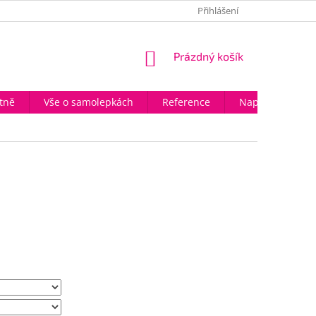
OBCHODNÍ PODMÍNKY
VELKOOBCHODNÍ SPOLUPRÁCE
Přihlášení
HOD
NÁKUPNÍ
Prázdný košík
KOŠÍK
tně
Vše o samolepkách
Reference
Napište nám