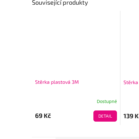
Související produkty
Stěrka plastová 3M
Stěrka
Dostupné
69 Kč
139 K
DETAIL