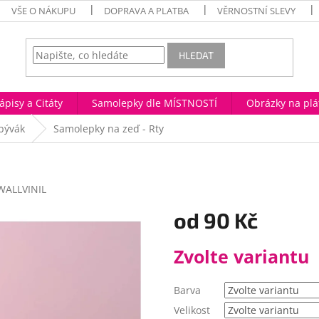
VŠE O NÁKUPU
DOPRAVA A PLATBA
VĚRNOSTNÍ SLEVY
HLEDAT
ápisy a Citáty
Samolepky dle MÍSTNOSTÍ
Obrázky na plá
obývák
Samolepky na zeď - Rty
WALLVINIL
od
90 Kč
Měrná
Zvolte variantu
cena:
Barva
Velikost