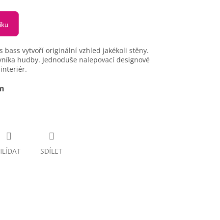
íku
ass vytvoří originální vzhled jakékoli stěny.
níka hudby. Jednoduše nalepovací designové
interiér.
cm
HLÍDAT
SDÍLET