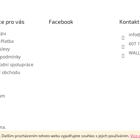
e pro vás
Facebook
Kontakt
upu
info
 Platba
607 1
slevy
WALL
 podmínky
odní spolupráce
í obchodu
nám
na.
 Dalším procházením tohoto webu vyjadřujete souhlas s jejich používáním.
Více 