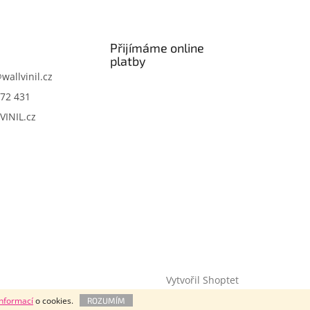
Přijímáme online
platby
@
wallvinil.cz
72 431
VINIL.cz
Vytvořil Shoptet
informací
o cookies.
ROZUMÍM