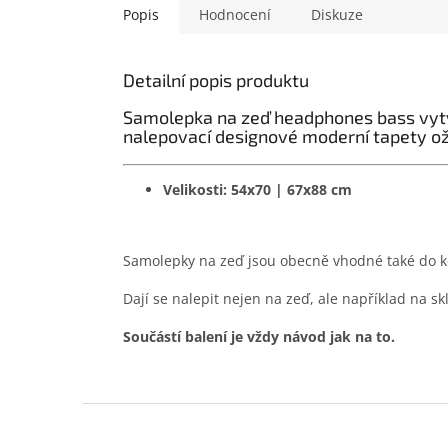
Popis
Hodnocení
Diskuze
Detailní popis produktu
Samolepka na zeď headphones bass vytvo
nalepovací designové moderní tapety oživ
Velikosti: 54x70 | 67x88 cm
Samolepky na zeď jsou obecně vhodné také do ko
Dají se nalepit nejen na zeď, ale například na sk
Součástí balení je vždy návod jak na to.
Z
á