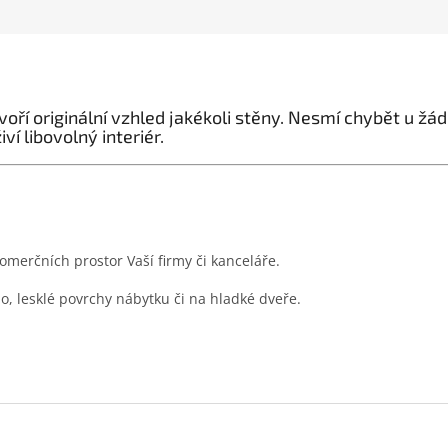
ří originální vzhled jakékoli stěny. Nesmí chybět u žá
í libovolný interiér.
merčních prostor Vaší firmy či kanceláře.
lo, lesklé povrchy nábytku či na hladké dveře.