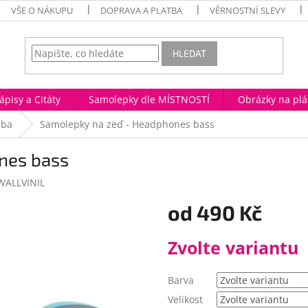
VŠE O NÁKUPU
DOPRAVA A PLATBA
VĚRNOSTNÍ SLEVY
HLEDAT
ápisy a Citáty
Samolepky dle MÍSTNOSTÍ
Obrázky na plá
ba
Samolepky na zeď - Headphones bass
nes bass
WALLVINIL
od
490 Kč
Měrná
Zvolte variantu
cena:
Barva
Velikost