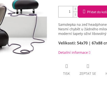
Přidat do koš
Samolepka na zeď headphones b
Nesmí chybět u žádného milov
moderní tapety oživí libovolný 
Velikosti: 54x70 | 67x88 
Detailní informace
TISK
ZEPTAT SE