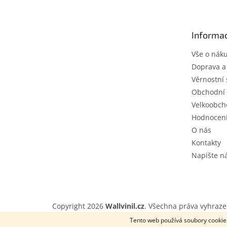
p
a
t
Informac
í
Vše o nák
Doprava a
Věrnostní 
Obchodní
Velkoobch
Hodnocen
O nás
Kontakty
Napište 
Copyright 2026
Wallvinil.cz
. Všechna práva vyhraze
Tento web používá soubory cookie.