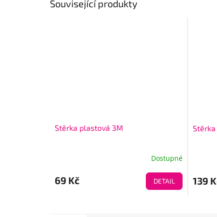
Související produkty
Stěrka plastová 3M
Stěrka
Dostupné
69 Kč
139 K
DETAIL