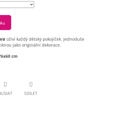
íku
va
oživí každý dětský pokojíček. Jednoduše
iknou jako originální dekorace.
 76x60 cm
HLÍDAT
SDÍLET