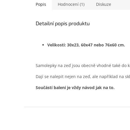
Popis
Hodnocení (1)
Diskuze
Detailní popis produktu
Velikosti: 30x23, 60x47 nebo 76x60 cm.
Samolepky na zeď jsou obecně vhodné také do ko
Dají se nalepit nejen na zeď, ale například na sk
Součástí balení je vždy návod jak na to.
Z
á
p
a