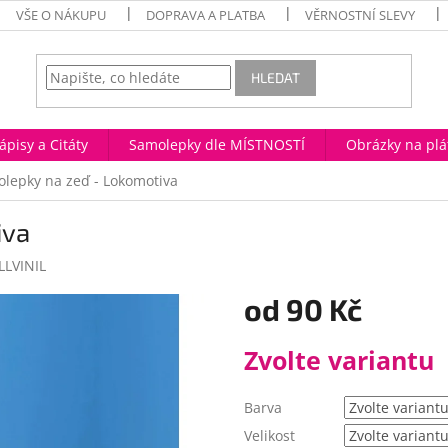
VŠE O NÁKUPU
DOPRAVA A PLATBA
VĚRNOSTNÍ SLEVY
HLEDAT
ápisy a Citáty
Samolepky dle MÍSTNOSTÍ
Obrázky na plá
lepky na zeď - Lokomotiva
iva
LVINIL
od
90 Kč
Měrná
Zvolte variantu
cena:
Barva
Velikost