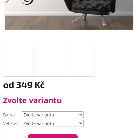
od
349 Kč
Měrná
Zvolte variantu
cena:
Barva
Velikost