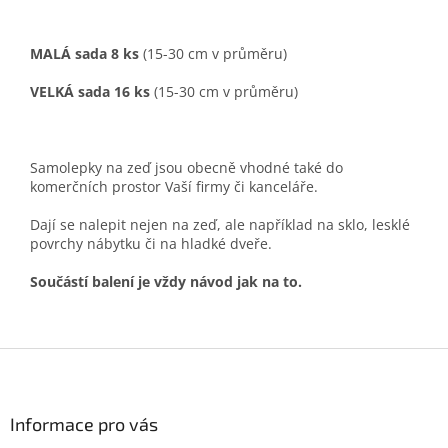
MALÁ sada 8 ks
(15-30 cm v průměru)
VELKÁ sada 16 ks
(15-30 cm v průměru)
Samolepky na zeď jsou obecně vhodné také do
komerčních prostor Vaší firmy či kanceláře.
Dají se nalepit nejen na zeď, ale například na sklo, lesklé
povrchy nábytku či na hladké dveře.
Součástí balení je vždy návod jak na to.
Z
á
p
a
Informace pro vás
t