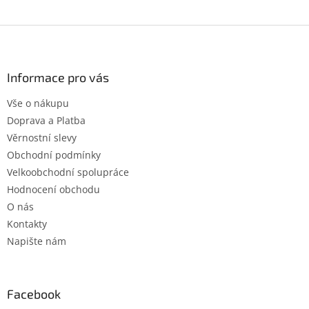
Z
á
p
a
Informace pro vás
t
Vše o nákupu
í
Doprava a Platba
Věrnostní slevy
Obchodní podmínky
Velkoobchodní spolupráce
Hodnocení obchodu
O nás
Kontakty
Napište nám
Facebook