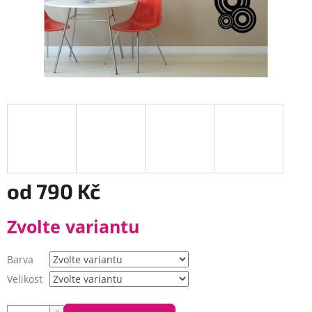
od
790 Kč
Měrná
Zvolte variantu
cena:
Barva
Velikost